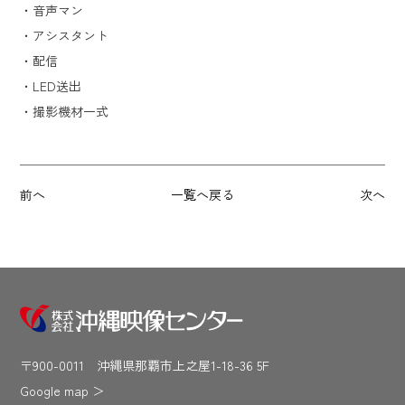
・音声マン
・アシスタント
・配信
・LED送出
・撮影機材一式
前へ
一覧へ戻る
次へ
〒900-0011 沖縄県那覇市上之屋1-18-36 5F
Google map
＞