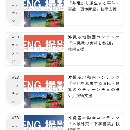
「基地から派生する事件・
コン
事故・環境問題」技術支援
テン
ツ
沖縄基地動画コンテンツ
WEB
「沖縄戦の実相と教訓」
コン
技術支援
テン
ツ
沖縄基地動画コンテンツ
WEB
「平和を希求する県民・世
コン
界のウチナーンチュの思
テン
い」技術支援
ツ
沖縄基地動画コンテンツ
WEB
「地域外交・平和構築」技
コン
術支援