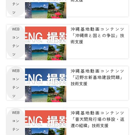
テン
ツ
沖縄基地動画コンテンツ
WEB
「沖縄県と国との争訟」技
コン
術支援
テン
ツ
沖縄基地動画コンテンツ
WEB
「辺野古新基地建設問題」
コン
技術支援
テン
ツ
沖縄基地動画コンテンツ
WEB
「普天間飛行場の移設・返
コン
還の経緯」技術支援
テン