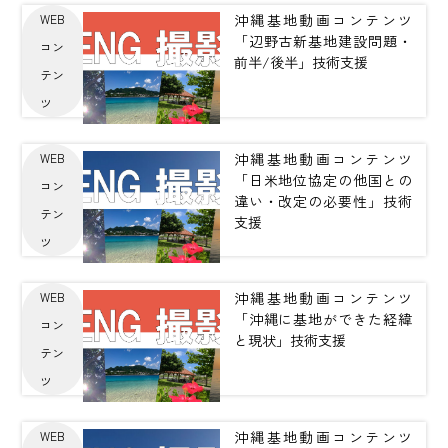
沖縄基地動画コンテンツ
WEB
「辺野古新基地建設問題・
コン
前半/後半」技術支援
テン
ツ
沖縄基地動画コンテンツ
WEB
「日米地位協定の他国との
コン
違い・改定の必要性」技術
テン
支援
ツ
沖縄基地動画コンテンツ
WEB
「沖縄に基地ができた経緯
コン
と現状」技術支援
テン
ツ
沖縄基地動画コンテンツ
WEB