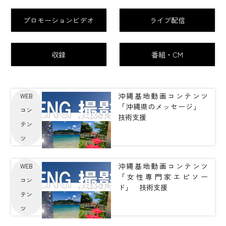
プロモーションビデオ
ライブ配信
収録
番組・CM
沖縄基地動画コンテンツ
WEB
「沖縄県のメッセージ」
コン
技術支援
テン
ツ
沖縄基地動画コンテンツ
WEB
「女性専門家エピソー
コン
ド」 技術支援
テン
ツ