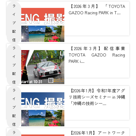
【2026年3月】 「TOYOTA
ラ
GAZOO Racing PARK in T…
イ
ブ
配
信
【2026年3月】配信事業
ラ
TOYOTA GAZOO Racing
イ
PARK i…
ブ
配
信
【2026年1月】令和7年度アグ
ラ
リ技術シーズセミナー in 沖縄
イ
「沖縄の技術シー…
ブ
配
信
【2026年1月】アートワーク
ラ