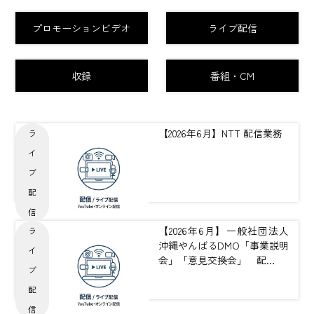
プロモーションビデオ
ライブ配信
収録
番組・CM
【2026年6月】NTT 配信業務
ラ
イ
ブ
配
信
【2026年6月】一般社団法人
ラ
沖縄やんばるDMO「事業説明
イ
会」「意見交換会」 配…
ブ
配
信