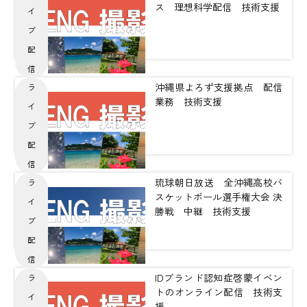
ス 理想科学配信 技術支援
イ
ブ
配
信
沖縄県よろず支援拠点 配信
ラ
業務 技術支援
イ
ブ
配
信
琉球朝日放送 全沖縄高校バ
ラ
スケットボール選手権大会 決
イ
勝戦 中継 技術支援
ブ
配
信
IDブランド認知症啓蒙イベン
ラ
トのオンライン配信 技術支
イ
援