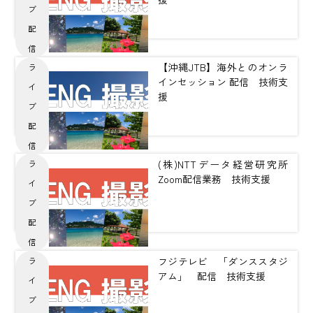
ブ
配
信
【沖縄JTB】海外とのオンラ
ラ
インセッション 配信 技術支
イ
援
ブ
配
信
(株)NTTデータ経営研究所
ラ
Zoom配信業務 技術支援
イ
ブ
配
信
フジテレビ 「ダンススタジ
ラ
アム」 配信 技術支援
イ
ブ