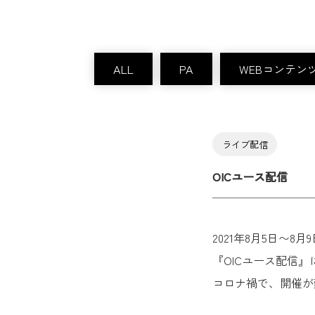
ALL
PA
WEBコンテン
ライブ配信
OICユース配信
2021年8月5日〜8月
『OICユース配信』
コロナ禍で、開催が