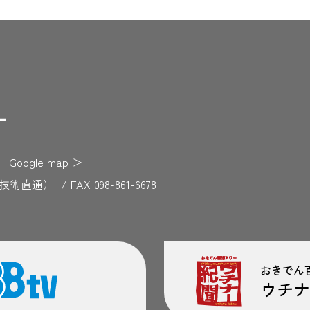
F
Google map
＞
729（技術直通）
/
FAX 098-861-6678
おきでん
ウチナ