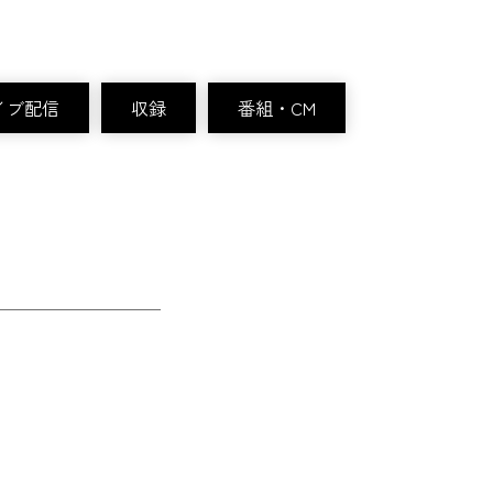
イブ配信
収録
番組・CM