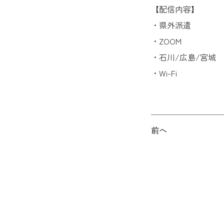
【配信内容】
・県外派遣
・ZOOM
・石川/広島/宮城
・Wi-Fi
前へ