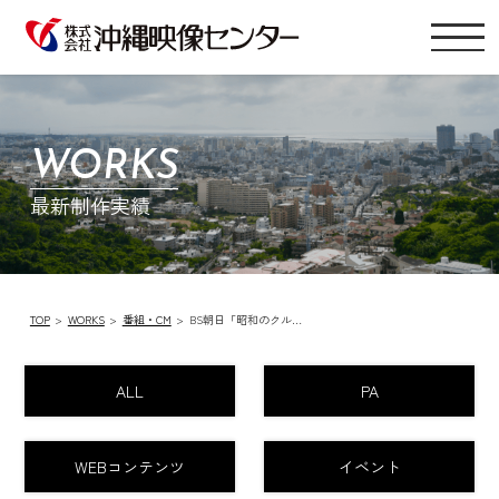
WORKS
最新制作実績
TOP
WORKS
番組・CM
BS朝日「昭和のクル…
ALL
PA
WEBコンテンツ
イベント