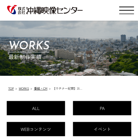
WORKS
最新制作実績
TOP
WORKS
番組・CM
【ウチナー紀聞】20…
ALL
PA
WEBコンテンツ
イベント