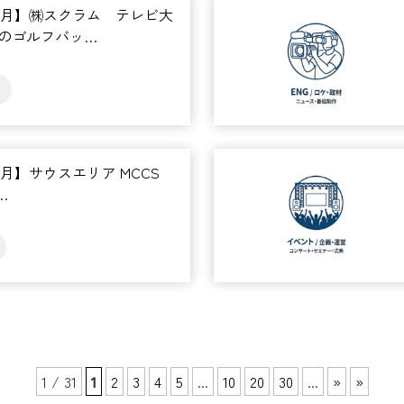
年6月】㈱スクラム テレビ大
壮のゴルフバッ…
年6月】サウスエリア MCCS
e…
1 / 31
1
2
3
4
5
...
10
20
30
...
»
»