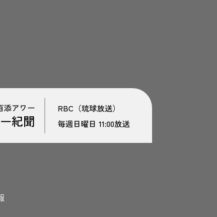
百添アワー
RBC（琉球放送）
ー紀聞
毎週日曜日 11:00放送
報