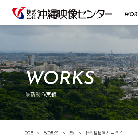
WOR
WORKS
最新制作実績
TOP
WORKS
PA
社会福祉法人 ニライ…