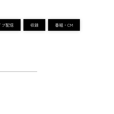
イブ配信
収録
番組・CM