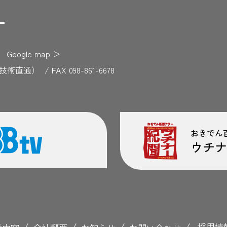
F
Google map
＞
729（技術直通）
/
FAX 098-861-6678
おきでん
ウチナ