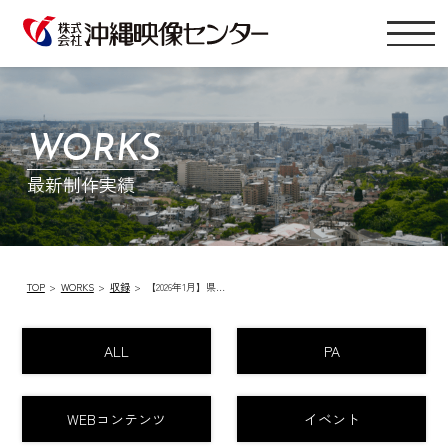
WORKS
最新制作実績
TOP
WORKS
収録
【2026年1月】県…
ALL
PA
WEBコンテンツ
イベント