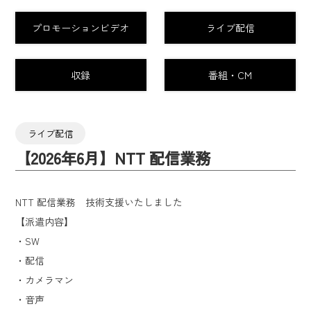
プロモーションビデオ
ライブ配信
収録
番組・CM
ライブ配信
【2026年6月】NTT 配信業務
NTT 配信業務 技術支援いたしました
【派遣内容】
・SW
・配信
・カメラマン
・音声