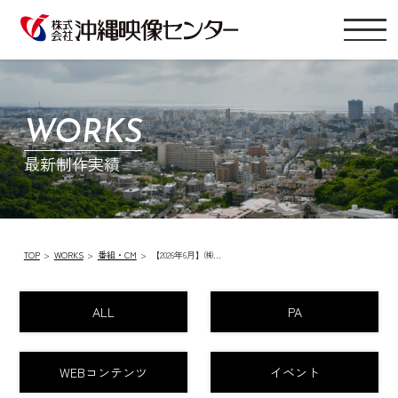
WORKS
最新制作実績
TOP
WORKS
番組・CM
【2026年6月】㈱…
ALL
PA
WEBコンテンツ
イベント