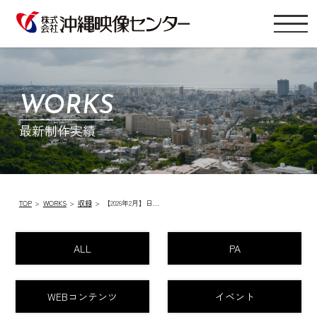
WORKS
最新制作実績
TOP
WORKS
収録
【2026年2月】日…
ALL
PA
WEBコンテンツ
イベント