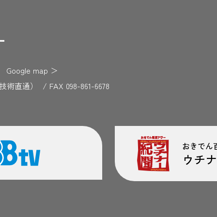
F
Google map
＞
729（技術直通）
/
FAX 098-861-6678
おきでん
ウチナ